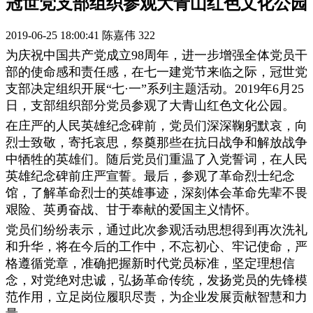
冠世党支部组织参观大青山红色文化公园
2019-06-25 18:00:41
陈嘉伟
322
为庆祝中国共产党成立98周年，进一步增强全体党员干
部的使命感和责任感，在七一建党节来临之际，冠世党
支部决定组织开展“七·一”系列主题活动。2019年6月25
日，支部组织部分党员参观了大青山红色文化公园。
在庄严的人民英雄纪念碑前，党员们深深鞠躬默哀，向
烈士致敬，寄托哀思，祭奠那些在抗日战争和解放战争
中牺牲的英雄们。随后党员们重温了入党誓词，在人民
英雄纪念碑前庄严宣誓。最后，参观了革命烈士纪念
馆，了解革命烈士的英雄事迹，深刻体会革命先辈不畏
艰险、英勇奋战、甘于奉献的爱国主义情怀。
党员们纷纷表示，通过此次参观活动思想得到再次洗礼
和升华，将在今后的工作中，不忘初心、牢记使命，严
格遵循党章，准确把握新时代党员标准，坚定理想信
念，对党绝对忠诚，弘扬革命传统，发扬党员的先锋模
范作用，立足岗位履职尽责，为企业发展贡献智慧和力