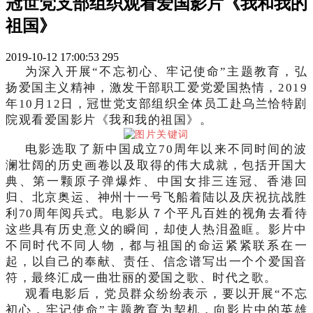
冠世党支部组织观看爱国影片《我和我的
祖国》
2019-10-12 17:00:53
295
为深入开展“不忘初心、牢记使命”主题教育，弘
扬爱国主义精神，激发干部职工爱党爱国热情，2019
年10月12日，冠世党支部组织全体员工赴乌兰恰特剧
院观看爱国影片《我和我的祖国》。
电影选取了新中国成立70周年以来不同时间的波
澜壮阔的历史画卷以及取得的伟大成就，包括开国大
典、第一颗原子弹爆炸、中国女排三连冠、香港回
归、北京奥运、神州十一号飞船着陆以及庆祝抗战胜
利70周年阅兵式。电影从７个平凡百姓的视角去看待
这些具有历史意义的瞬间，却使人热泪盈眶。影片中
不同时代不同人物，都与祖国的命运紧紧联系在一
起，以自己的奉献、责任、信念谱写出一个个爱国音
符，最终汇成一曲壮丽的爱国之歌、时代之歌。
观看电影后，党员群众纷纷表示，要以开展“不忘
初心，牢记使命”主题教育为契机，向影片中的英雄