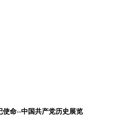
记使命--中国共产党历史展览