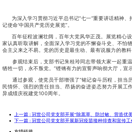
为深入学习贯彻习近平总书记“七一”重要讲话精神、
记使命’中国共产党历史展览”。
百年征程波澜壮阔，百年大党风华正茂。展览精心设
家认真听取讲解，全面深入学习党的不懈奋斗史、不怕
会主义来之不易。党的历史是最生动、最有说服力的教科
参观结束后，支部书记朱桂玲同志带领大家一起重温
牺牲一切，永不叛党。”铿锵有力的宣誓声响彻大厅，宣
通过参观，使党员干部增强了“铭记奋斗历程，担当
民情怀、强烈的责任担当、昂扬的奋进姿态努力开展工作
异成绩庆祝建党100周年。
上一篇
: 冠世公司党支部开展“除蒿草、防过敏、营造优
下一篇
: 冠世公司党支部开展新冠疫苗接种排查和宣传工
友情链接