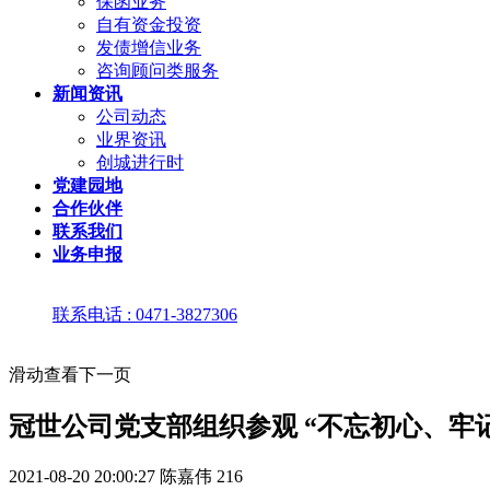
保函业务
自有资金投资
发债增信业务
咨询顾问类服务
新闻资讯
公司动态
业界资讯
创城进行时
党建园地
合作伙伴
联系我们
业务申报
联系电话 : 0471-3827306
滑动查看下一页
冠世公司党支部组织参观 “不忘初心、牢
2021-08-20 20:00:27
陈嘉伟
216