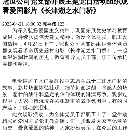
冠世公司党支部开展主题党日活动组织观
看爱国影片《长津湖之水门桥》
2023-04-21 18:00:32
陈嘉伟
123
为深入弘扬爱国主义精神，巩固拓展党史学习教育
成果，持续弘扬伟大建党精神，激发全体党员、职工爱
国热情，4月21日下午，冠世公司党支部组织全体党员
群众观看革命历史题材电影《长津湖之水门桥》，一起
重温波澜壮阔的历史，教育引导党员干部、职工传承抗
美援朝精神。
电影讲述了水门桥战役中志愿军战士三炸水门桥的
故事。影片场面恢弘壮观，细节刻画深刻，将感人的场
景、悲壮的战斗和坚定的信仰体现的淋漓尽致。观影过
程中，大家心情沉浸在紧张凝重的战争氛围中，有的同
志流下了感动的泪水。
此次观影活动，为全体党员干部职工上了一堂生动
精彩的爱国主义党史教育课，进一步激发大家牢记党的
历史、爱党爱国的精神。大家纷纷表示，在今后的工作