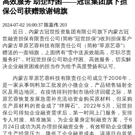
高效服务 助企纾困——冠世集团旗下担
保公司获赠致谢锦旗
2024-07-02 16:00:37
陈嘉伟
203
近日，内蒙古冠世投资集团有限公司旗下内蒙古冠
世融资担保有限责任公司(简称“冠世担保”)收到担保客户
内蒙古草原艺蓉科技有限责任公司（简称“草原艺蓉”）
赠送的一面锦旗，上面绣有“雪中送炭效能高，尽职尽责
服务好”，对冠世担保公司助企纾困、高效服务，切实解
决企业融资困难的担当作为给予高度赞扬和认可。
内蒙古草原艺蓉科技有限责任公司成立于2006年，
是一家从事饲料加工批发的小微企业，产品销售辐射全
区及周边地区。在疫情得到控制市场经济回暖之际，草
原艺蓉恢复发展急需补充流动资金购买原材料，但采购
生产原材料的资金成了“绊脚石”。2022年5月，冠世担
保公司得知企业融资需求后，第一时间上门服务，安排
专人对接、精准施策，为企业量身定制融资方案，于6
月24日成功为其办理担保融资业务，有效帮助企业缓解
了生产经营压力，降低了企业融资成本。该项目自首笔